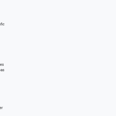
fic
ces
pas
er