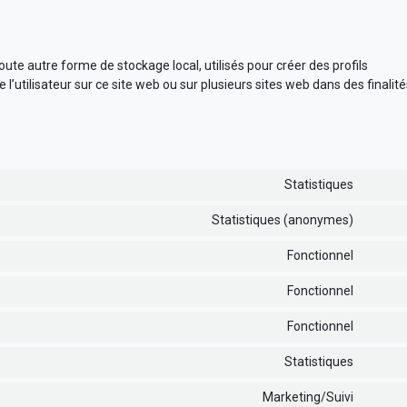
ute autre forme de stockage local, utilisés pour créer des profils
vre l’utilisateur sur ce site web ou sur plusieurs sites web dans des finalit
Statistiques
Conse
to
Statistiques (anonymes)
Conse
servic
to
wistia
Fonctionnel
Conse
servic
to
elemen
Fonctionnel
Conse
servic
to
compli
Fonctionnel
Conse
servic
to
wordp
Statistiques
Conse
servic
to
wp-
Marketing/Suivi
Conse
servic