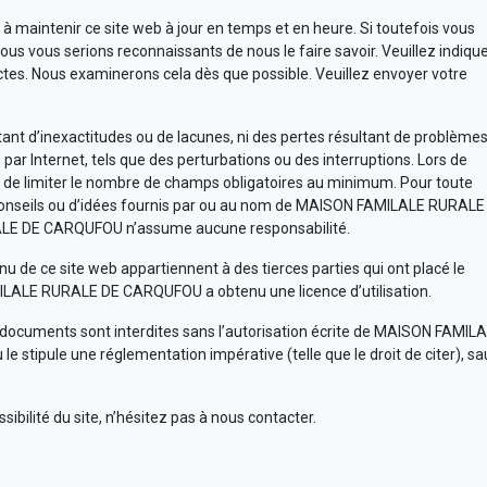
ntenir ce site web à jour en temps et en heure. Si toutefois vous
s vous serions reconnaissants de nous le faire savoir. Veuillez indiqu
ectes. Nous examinerons cela dès que possible. Veuillez envoyer votre
nt d’inexactitudes ou de lacunes, ni des pertes résultant de problème
 par Internet, tels que des perturbations ou des interruptions. Lors de
ns de limiter le nombre de champs obligatoires au minimum. Pour toute
 de conseils ou d’idées fournis par ou au nom de MAISON FAMILALE RURALE
LE DE CARQUFOU n’assume aucune responsabilité.
tenu de ce site web appartiennent à des tierces parties qui ont placé le
ALE RURALE DE CARQUFOU a obtenu une licence d’utilisation.
ces documents sont interdites sans l’autorisation écrite de MAISON FAMIL
 stipule une réglementation impérative (telle que le droit de citer), sa
bilité du site, n’hésitez pas à nous contacter.