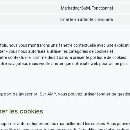
google
to
google
maps
Marketing/Suivi, Fonctionnel
Conse
servic
analyt
to
google
Finalité en attente d’enquête
Conse
servic
fonts
to
youtu
servic
divers
 fois, nous vous montrerons une fenêtre contextuelle avec une explicat
er » vous nous autorisez à utiliser les catégories de cookies et
tre contextuelle, comme décrit dans la présente politique de cookies.
otre navigateur, mais veuillez noter que notre site web pourrait ne plus
pport de javascript. Sur AMP, vous pouvez utiliser l’onglet de gestio
mer les cookies
r supprimer automatiquement ou manuellement les cookies. Vous pouve
pas être placés. Une autre option consiste à modifier les réglages de v